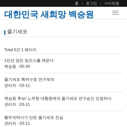
홈
로그인
사이트맵
대한민국 새희망 백승원
Toggle
naviga
줄기세포
Total 5건
1 페이지
1만년 잠든 맘모스를 깨운다
백승원
|
05-30
줄기세포 특허수호 연구재개
관리자
|
03-11
백승원 후보/ 노무현 대통령에게 줄기세포 연구승인 요청하다.
관리자
|
03-11
황우석박사가 만든 줄기세포 진실
관리자
|
03-11