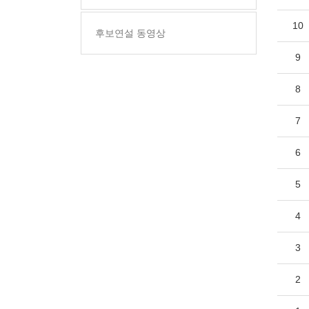
10
후보연설 동영상
9
8
7
6
5
4
3
2