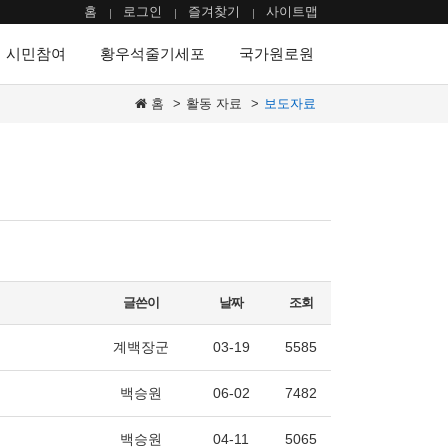
홈
로그인
즐겨찾기
사이트맵
시민참여
황우석줄기세포
국가원로원
홈
활동 자료
보도자료
글쓴이
날짜
조회
계백장군
03-19
5585
백승원
06-02
7482
백승원
04-11
5065