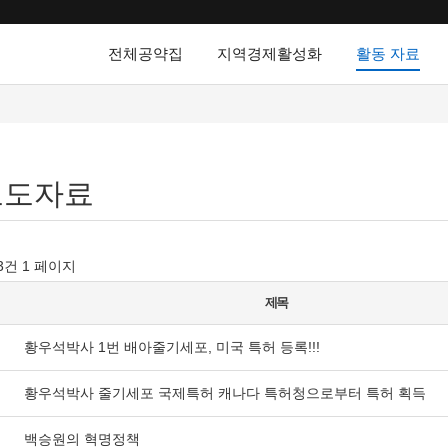
전체공약집
지역경제활성화
활동 자료
보도자료
13건
1 페이지
제목
황우석박사 1번 배아줄기세포, 미국 특허 등록!!!
황우석박사 줄기세포 국제특허 캐나다 특허청으로부터 특허 획득
백승원의 혁명정책