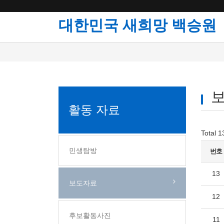
대한민국 새희망 백승원
활동 자료
Total 
민생탐방
번호
13
보도자료
12
후보활동사진
11