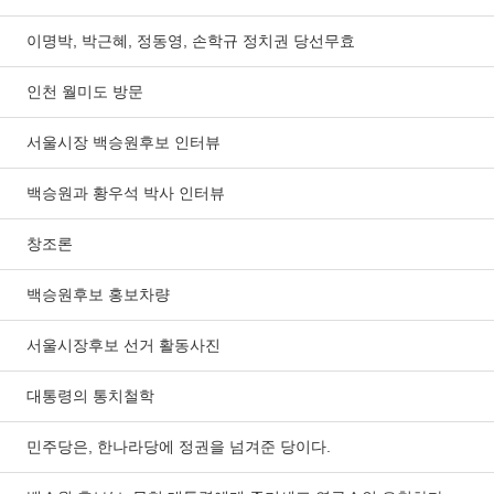
이명박, 박근혜, 정동영, 손학규 정치권 당선무효
인천 월미도 방문
서울시장 백승원후보 인터뷰
백승원과 황우석 박사 인터뷰
창조론
백승원후보 홍보차량
서울시장후보 선거 활동사진
대통령의 통치철학
민주당은, 한나라당에 정권을 넘겨준 당이다.