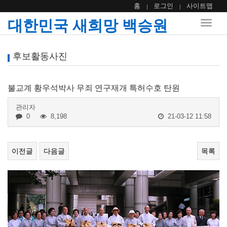
홈
로그인
사이트맵
대한민국 새희망 백승원
Toggle
naviga
후보활동사진
불교계 황우석박사 무죄 연구재개 특허수호 탄원
관리자
0
8,198
21-03-12 11:58
이전글
다음글
목록