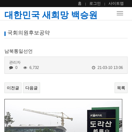
홈
로그인
사이트맵
대한민국 새희망 백승원
Toggle
naviga
국회의원후보공약
남북통일선언
관리자
0
6,732
21-03-10 13:06
이전글
다음글
목록