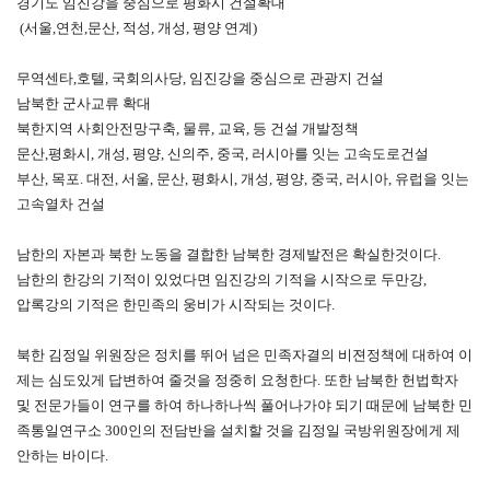
경기도 임진강을 중심으로 평화시 건설확대
(서울,연천,문산, 적성, 개성, 평양 연계)
무역센타,호텔, 국회의사당, 임진강을 중심으로 관광지 건설
남북한 군사교류 확대
북한지역 사회안전망구축, 물류, 교육, 등 건설 개발정책
문산,평화시, 개성, 평양, 신의주, 중국, 러시아를 잇는 고속도로건설
부산, 목포. 대전, 서울, 문산, 평화시, 개성, 평양, 중국, 러시아, 유럽을 잇는
고속열차 건설
남한의 자본과 북한 노동을 결합한 남북한 경제발전은 확실한것이다.
남한의 한강의 기적이 있었다면 임진강의 기적을 시작으로 두만강,
압록강의 기적은 한민족의 웅비가 시작되는 것이다.
북한 김정일 위원장은 정치를 뛰어 넘은 민족자결의 비젼정책에 대하여 이
제는 심도있게 답변하여 줄것을 정중히 요청한다. 또한 남북한 헌법학자
및 전문가들이 연구를 하여 하나하나씩 풀어나가야 되기 때문에 남북한 민
족통일연구소 300인의 전담반을 설치할 것을 김정일 국방위원장에게 제
안하는 바이다.