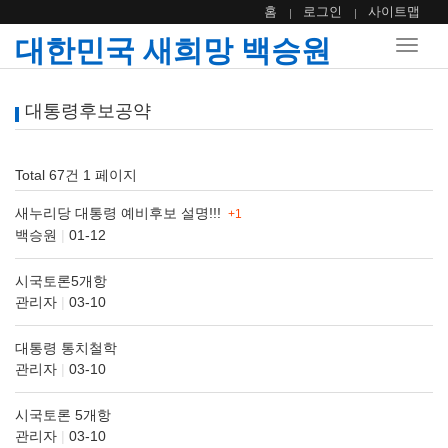
홈
로그인
사이트맵
대한민국 새희망 백승원
Toggle
naviga
대통령후보공약
Total 67건
1 페이지
새누리당 대통령 예비후보 설명!!!
+1
백승원
|
01-12
시국토론5개항
관리자
|
03-10
대통령 통치철학
관리자
|
03-10
시국토론 5개항
관리자
|
03-10