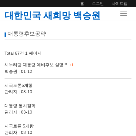
홈
로그인
사이트맵
대한민국 새희망 백승원
Toggle
naviga
대통령후보공약
Total 67건
1 페이지
새누리당 대통령 예비후보 설명!!!
+1
백승원
|
01-12
시국토론5개항
관리자
|
03-10
대통령 통치철학
관리자
|
03-10
시국토론 5개항
관리자
|
03-10