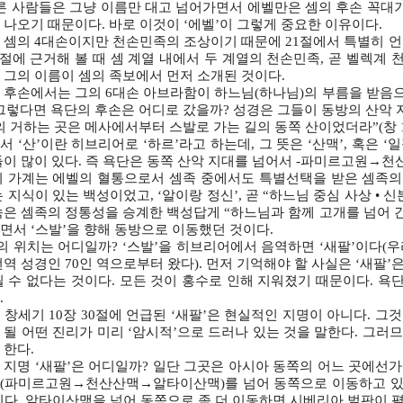
다른 사람들은 그냥 이름만 대고 넘어가면서 에벨만은 셈의 후손 꼭대기
 나오기 때문이다. 바로 이것이 ‘에벨’이 그렇게 중요한 이유이다.
 셈의 4대손이지만 천손민족의 조상이기 때문에 21절에서 특별히 언급
21절에 근거해 볼 때 셈 계열 내에서 두 계열의 천손민족, 곧 벨렉
 그의 이름이 셈의 족보에서 먼저 소개된 것이다.
 후손에서는 그의 6대손 아브라함이 하느님(하나님)의 부름을 받음으로
). 그렇다면 욕단의 후손은 어디로 갔을까? 성경은 그들이 동방의 산악
 거하는 곳은 메사에서부터 스발로 가는 길의 동쪽 산이었더라”(창 10:
 ‘산’이란 히브리어로 ‘하르’라고 하는데, 그 뜻은 ‘산맥’, 혹은 ‘
들이 많이 있다. 즉 욕단은 동쪽 산악 지대를 넘어서 -파미르고원→
 가계는 에벨의 혈통으로서 셈족 중에서도 특별선택을 받은 셈족의 
는 지식이 있는 백성이었고, ‘알이랑 정신’, 곧 “하느님 중심 사상 •
은 셈족의 정통성을 승계한 백성답게 “하느님과 함께 고개를 넘어 간다”,
면서 ‘스발’을 향해 동방으로 이동했던 것이다.
’의 위치는 어디일까? ‘스발’을 히브리어에서 음역하면 ‘새팔’이다(
번역 성경인 70인 역으로부터 왔다). 먼저 기억해야 할 사실은 ‘새팔
될 수 없다는 것이다. 모든 것이 홍수로 인해 지워졌기 때문이다. 
.
 창세기 10장 30절에 언급된 ‘새팔’은 현실적인 지명이 아니다. 그것
 될 어떤 진리가 미리 ‘암시적’으로 드러나 있는 것을 말한다. 그러므
 한다.
 지명 ‘새팔’은 어디일까? 일단 그곳은 아시아 동쪽의 어느 곳에선
(파미르고원→천산산맥→알타이산맥)를 넘어 동쪽으로 이동하고 있었
이다. 알타이산맥을 넘어 동쪽으로 좀 더 이동하면 시베리아 벌판이 