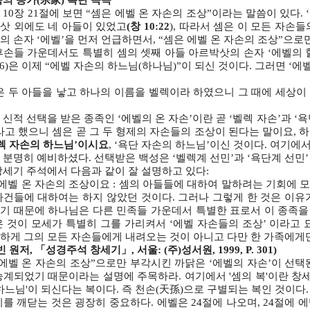
 10장 21절에 보면 “셈은 에벨 온 자손의 조상”이라는 말씀이 있다.
삿 외에도 네 아들이 있었고
(창 10:22
), 따라서 셈은 이 모든 자손
의 손자 ‘에벨’을 먼저 언급하면서, “셈은 에벨 온 자손의 조상”으로
후손들 가운데서도 특별히 셈의 셋째 아들 아르박삿의 손자 ‘에벨의 
:26)은 이제 “에벨 자손의 하느님(하나님)”이 되신 것이다. 그러면 ‘에
은 두 아들을 낳고 하나의 이름을 벨렉이라 하였으니 그 때에 세상이
신적 선택을 받은 종족인 ‘에벨의 온 자손’이란 곧 ‘벨렉 자손’과 ‘욕
라고 했으니 셈은 곧 그 두 형제의 자손들의 조상이 된다는 말이요, 
벨렉 자손의 하느님’이시요
, ‘욕단 자손의 하느님’이신 것이다. 여기
 분명히 예비하셨다. 선택받은 백성은 ‘벨렉계 선민’과 ‘욕단계 선민
창세기 주석에서 다음과 같이 잘 설명하고 있다:
 에벨 온 자손의 조상이요 : 셈의 아들들에 대하여 말하려는 기회에 
사건들에 대하여는 하지 않았던 것이다. 그러나 그렇게 한 것은 이유
기 때문에 하나님은 다른 민족들 가운데서 특별한 표로서 이 종족을
은 것이 모세가 특별히 그를 가리켜서 ‘에벨 자손들의 조상’ 이라고 
하게 그의 모든 자손들에게 내려오는 것이 아니고 다만 한 가족에게만
빈 원저, 「성경주석 창세기」, 서울: (주)성서원, 1999, P. 301)
“에벨 온 자손의 조상”으로만 부각시킨 까닭은 ‘에벨의 자손’이 선택된
승계되었기 때문이라는 설명에 주목하라. 여기에서 '셈의 복'이란 창세
 하느님'이 되신다는 복이다. 즉 천손(天孫)으로 구별되는 복인 것이다.
시를 깨닫는 것은 굉장히 중요하다. 에벨은 24절에 나오며, 24절에