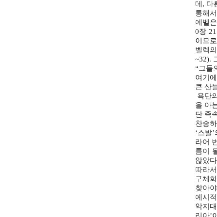
데, 
통해서
에벨은
0장 
이므로
벨렉의
~32
“그들의
여기에서
큰 산
욕단의
을 아
단 족속
찬송하
‘스발
라어 
름이 
않았다
따라서
구체화
찾아야
예시적
악지대
리아’