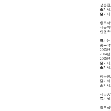
정운찬,
줄기세
줄기세
황우석
서울지방
인권유린
국가는 
황우석
2003년
2004년
2005
줄기세포
줄기세포
정운찬,
줄기세
줄기세포
서울중앙
줄기세
황우석박