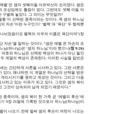
 ‘에벨’은 셈의 셋째아들 아르박삿의 손자였다. 셈은
들의 조상임에도 틀림이 없다. 그런데도 셋째 아들 아
만 구별해 놓았다. 그 의미는 무엇일까?
혈통’이 선택된 종족이라는 것이다. 즉 셈의 하느님
벨의 자손’이란 누구인가? ‘벨렉’과 ‘욕단’ 두 형제뿐
 나뉘었음이요 벨렉의 아우의 이름은 욕단이며”(창
단 자손’을 말하는 것이다. “셈은 에벨 온 자손의 조
하느님(하나님)은 ‘셈의 하느님’이라 했으니
(창 9:26)
에서 여호와 하느님은 선택된 백성이 하나가 아닌 둘인
’ 두 계열의 백성이 존재한다. 이러한 사실을 칼빈은
모세는 간단하게 서론을 시사하고 있다. 그런 서론은
가 있다. 왜냐하면 이 계열은 하나님의 선택을 받은
 격리시키기를 원하고 계셨던 것이다. 그리고 다음
묘사하고 있는 이유가 되고 있다. 그것은 셈의 복이
 그것이 상속되어 남게 되었기 때문이다.”
 종족이며, 셈의 복이 한 가족 곧 ‘에벨의 후손’에
기 9장 26절에 기록된 것으로서 하느님(하나님)이
 에벨이 나오기 전에 벌써 셈의 후손이 여럿이 나오는