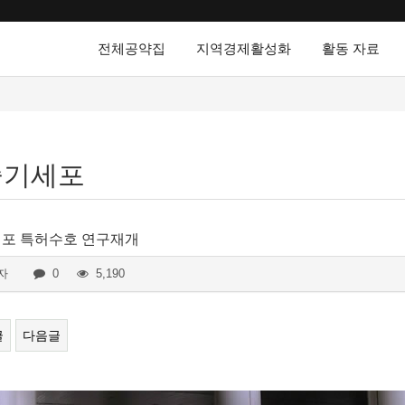
전체공약집
지역경제활성화
활동 자료
줄기세포
포 특허수호 연구재개
자
0
5,190
글
다음글