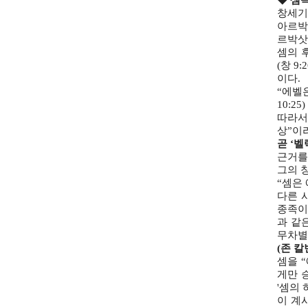
창세기
아르박
르박삿
셈의 
(창 9
이다.
“에벨
10:25)
따라서 
상”이
곧 ‘
근거를
그의 
“셈은
다른 
종족이
과 같
무차별
(존 칼
셈을 
게만 
'셈의
이 계