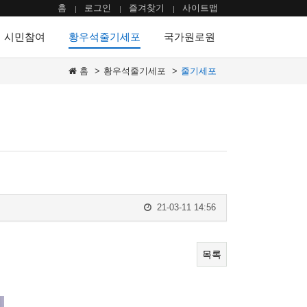
홈
로그인
즐겨찾기
사이트맵
시민참여
황우석줄기세포
국가원로원
홈
황우석줄기세포
줄기세포
21-03-11 14:56
목록