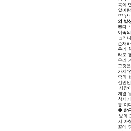
륙이 
알이랑
‘??’
의
발상
된다. 
이족의 
러니
그
존재하
우리 
라도 
우리 겨
그것은
가지’인
족의 현
선민인
사람이
계열 
창세기 
통’이
◆ 밝
빛의 
서 아
끝에 