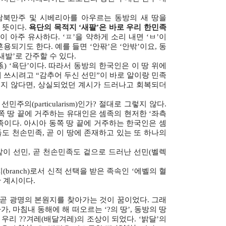
남북만주 및 시베리아를 아우르는 동방의 새 땅을
는 뜻이다.
욕단의 목적지 ‘새팔’은 바로 우리 한민족
이 아주 유사하다. ‘ㅍ’을 약하게 소리 내면 ‘ㅂ’이
혼용되기도 한다. 예를 들면 ‘안팎’은 ‘안밖’이요, 동
새발’로 간주할 수 있다.
 ‘욕단’이다. 따라서 동방의 한국인은 이 땅 위에
 쓰시려고 “감추어 두신 선민”이 바로 알이랑 민족
싶지 않다면, 상실되었던 계시가 드러나고 회복되더
의(particularism)인가? 절대로 그렇지 않다.
 땅 끝에 거주하는 유대인은 셈족의 현저한 ‘좌측
천손민족이다. 아시아 동쪽 땅 끝에 거주하는 한국인은 셈
 그들도 천손민족, 곧 이 땅에 존재하고 있는 또 하나의
 같이 선민, 곧 천손민족도 겉으로 드러난 선민(벨렉
branch)로서 신적 선택을 받은 족속인 ‘에벨의 혈
 계시이다.
 곧 광명의 본원지를 찾아가는 것이 꿈이었다. 그래
 마침내 동해에 해 떠오르는 ‘?의 땅’, 동방의 땅
리 ??겨레(배달겨레)의 조상이 되었다. ‘밝달’의