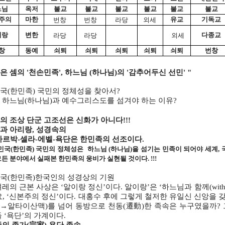
느님
옥저
불교
불교
불교
불교
불교
불교
주의
마한
유교
기독교
번창
번창
라당
외세
이랑
변한
다종교
라당
라당
외세
창
동예
쇠퇴
쇠퇴
쇠퇴
쇠퇴
쇠퇴
번창
 셈의 '천손민족', 하느님 (하나님)의 '감추어두신 선민' "
국(한민족) 국민의 정체성을 찾아서?
 하느님(하나님)과 예수그리스도를 섬겨야 하는 이유?
의 조상 단군 고조선은 신화가 아니다!!!
과 아리랑, 성경속의
아르박-셀라-에벨-욕단은 한민족의 선조이다.
한민국(한민족) 국민의 정체성은 하느님 (하나님)을 섬기는 민족이 되어야 세계, 국가,
 모든 분야에서 실패본 한민족의 웅비가 실현될 것이다. !!!
국(한민족)한국인의 성경상의 기원
레의 근본 사상은 ‘알이랑 정신’이다. 알이랑’은 ‘하느님과 함께(with
요, ‘신본주의 정신’이다. 대홍수 후에 그렇게 철저한 유일신 신앙을
→알타이산맥)를 넘어 동방으로 천동(遷動)한 족속은 누구였을까? 
 ‘욕단’의 가계이다.
족의 종가(宗家) 욕단 족속