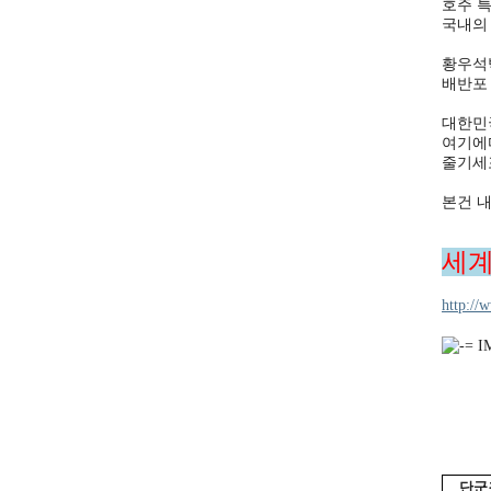
호주 특
국내의 
황우석
배반포
대한민
여기에다
줄기세
본건 
세계
http:/
단군