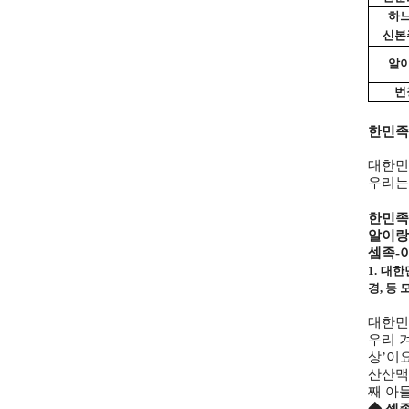
하
신본
알
번
한민족은
대한민
우리는
한민족
알이랑
셈족-
1. 대
경, 등
대한민
우리 겨
상’이
산산맥
째 아들
◆ 셈