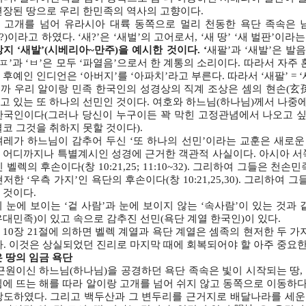
연장된 땅으로 우리 한민족의 역사의 고향이다.
 고개를 넘어 유라시아 대륙 동쪽으로 멀리 천동한 욕단 족속은 
(새?)이라고 하였다. ‘새?’은 ‘새벌’의 고어로서, ‘새 땅’ ‘새 벌판’이라
지 ‘새발’(시베리아~만주)을 예시한 것이다. ‘
새팔’과 ‘새발’은 발음
‘ㅍ’과 ‘ㅂ’은 모두 ‘파열음’으로서 한 계통의 소리이다. 따라서 자주 
후예인 인디언은 ‘아버지’를 ‘아파치’라고 부른다. 따라서 ‘새팔’ = ‘
까 우리 알이랑 민족 한국인의 성경상의 직계 조상은 셈의 현손(玄孫)
고 있는 또 하나의 선민인 것이다. 여호와 하느님(하나님)께서 나중에
한국인이다(그러나 당신이 누구이든 꽉 막힌 고정관념에서 나오고 
결코 그것을 취하지 못할 것이다).
레가 하느님이 감추어 두신 ‘또 하나의 선민’이라는 교훈은 새로운 선민주
 어디까지나 특별계시인 성경에 근거한 객관적 사실이다. 아시아 서쪽
 벨렉의 후손이다(창 10:21,25; 11:10~32). 그리하여 그들은 
저한 ‘우측 가지’인 욕단의 후손이다(창 10:21,25,30). 그리하여
 것이다.
 눈에 보이는 ‘겉 사람’과 눈에 보이지 않는 ‘속사람’이 있는 것과
유대민족)이 있고 속으로 감추진 선민(욕단 계열 한국인)이 있다.
10장 21절에 의하면 벨렉 계열과 욕단 계열은 셈족의 현저한 두 가지(
다. 이것은 상실되었던 진리로 마지막 때에 회복되어야 할 아주 중요한
은 땅의 임금 욕단
근원이신 하느님(하나님)을 공경하던 욕단 족속은 빛이 시작되는 땅,
침에 뜨는 해를 따라 알이랑 고개를 넘어 쉬지 않고 동쪽으로 이동하다가,
당도하였다. 그리고 백두산과 그 변두리를 근거지로 배달나라를 세운 우