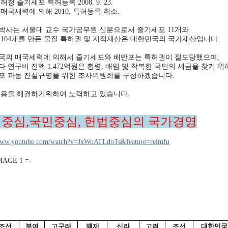
허청 줄기세포 특허등록 2008. 9. 23.
매국세력에 의해 2010, 특허등록 취소.
박사는 서울대 교수 국가공무원 신분으로서 줄기세포 11개와
 104개를 만든 물질 특허권 및 지적재산은 대한민국의 국가재산입니다.
국의 매국세력에 의해서 줄기세포와 배반포는 특허권이 절도당했으며,
 연구비 잔액 1.472억원은 횡령, 배임 및 착복한 국민의 세금을 찾기 위
포 파동 진실규명을 위한 조사위원회를 구성하겠습니다.
내용을 해결하기위하여 노력하고 있습니다.
중심,국민중심, 헌법중심의 국가경영
/www.youtube.com/watch?v=JxWoATLdoTs&feature=relmfu
조선
부여
고구려
백제
신라
고려
조선
대한민국