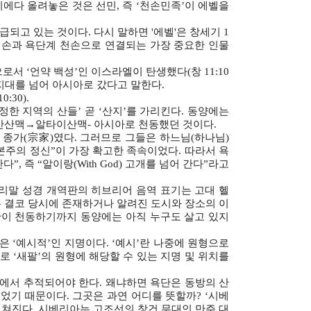
에다 올려놓은 것은 선민, 즉 ‘천손민족’이 에벨을
되고 있는 것이다. 다시 말하면 '에벨'은 창세기 1
계 천손과 욕단계 천손으로 연결되는 가장 중요한 인물
서 ‘언약 백성’인 이스라엘이 탄생했다(창 11:10
 지대를 넘어 아시아로 갔다고 말한다.
30).
일정한 지역의 산들’ 곧 ‘산지’를 가리킨다. 동양에는
천산산맥→알타이산맥- 아시아로 천동했던 것이다.
종가(宗家)였다. 그러므로 그들은 하느님(하나님)
 신본주의 정신”이 가장 확고한 족속이었다. 따라서 욕
 즉 “알이랑(With God) 고개를 넘어 간다”라고
우리말 성경 개역판의 히브리어 음역 표기는 고대 헬
’은 결코 당시에 존재하거나 알려진 도시와 장소의 이
욕단이 천동하기까지 동양에는 아직 누구도 살고 있지
은 ‘예시적’인 지명이다. ‘예시’란 나중에 원형으로
로 ‘새팔’의 원형에 해당할 수 있는 지명 및 위치를
가에서 추적되어야 한다. 왜냐하면 욕단은 동방의 산
기 때문이다. 그곳은 과연 어디를 뜻할까? ‘시베
펼쳐진다. 시베리아는 고조선의 창건 무대인 만주 대