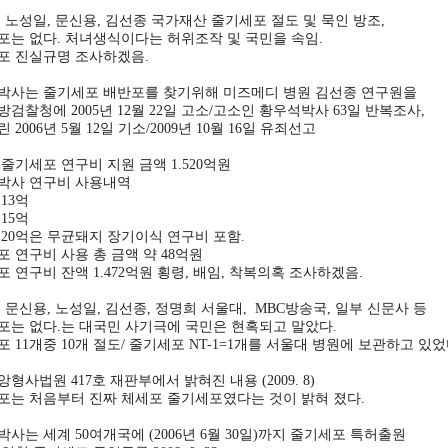
 노성일, 문신용, 김선종 국가재산 줄기세포 절도 및 묵인 방조,
포는 없다. 처녀생식이다는 허위조작 및 국민을 속임.
포 진실규명 조사하겠음.
박사는 줄기세포 배반포를 찾기위해 미즈메디 병원 김선종 연구원을
검찰청에 2005년 12월 22일 고소/고소인 황우석박사 63일 반복조사,
 2006년 5월 12일 기소/2009년 10월 16일 유죄선고
줄기세포 연구비 지원 금액 1.520억원
박사 연구비 사용내역
 13억
 15억
년 20억은 무균돼지 장기이식 연구비 포함.
 연구비 사용 총 금액 약 48억원
 연구비 잔액 1.472억원 횡령, 배임, 착복의혹 조사하겠음.
 문신용, 노성일, 김선종, 정명희 서울대, MBC방송국, 일부 신문사 등
포는 없다.는 대국민 사기극에 국민은 현혹되고 말았다.
 11개중 10개 절도/ 줄기세포 NT-1=1개를 서울대 병원에 보관하고 있었
형사법원 417호 재판부에서 밝혀진 내용 (2009. 8)
포는 처음부터 진짜 체세포 줄기세포였다는 것이 밝혀 졌다.
사는 세계 50여개국에 (2006년 6월 30일)까지 줄기세포 특허출원