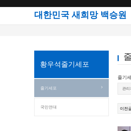
대한민국 새희망 백승원
황우석줄기세포
줄기세
줄기세포
관리
국민연대
이전