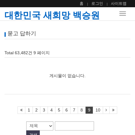
홈
로그인
사이트맵
대한민국 새희망 백승원
Toggle
naviga
묻고 답하기
Total 63,482건
9 페이지
게시물이 없습니다.
1
2
3
4
5
6
7
8
9
10