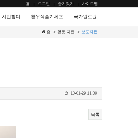
홈
로그인
즐겨찾기
사이트맵
시민참여
황우석줄기세포
국가원로원
홈
활동 자료
보도자료
10-01-29 11:39
목록