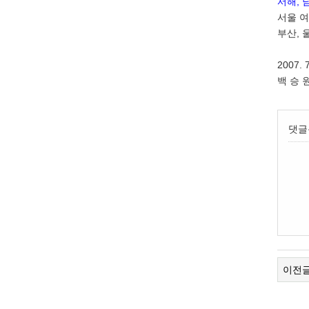
서해, 
서울 여
부산, 
2007. 7
백 승 
댓글
이전