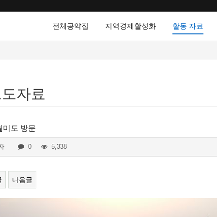
전체공약집
지역경제활성화
활동 자료
보도자료
월미도 방문
자
0
5,338
글
다음글