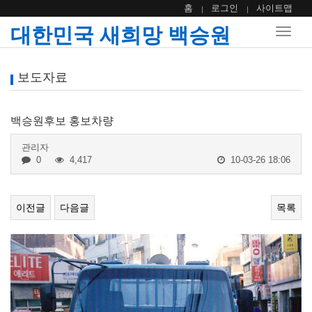
홈
로그인
사이트맵
대한민국 새희망 백승원
Toggle
naviga
보도자료
백승원후보 홍보차량
관리자
0
4,417
10-03-26 18:06
이전글
다음글
목록